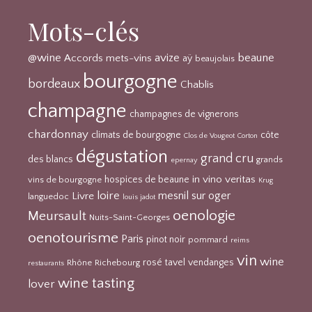
Mots-clés
@wine
avize
beaune
Accords mets-vins
aÿ
beaujolais
bourgogne
bordeaux
Chablis
champagne
champagnes de vignerons
chardonnay
climats de bourgogne
côte
Clos de Vougeot
Corton
dégustation
grand cru
des blancs
grands
epernay
in vino veritas
hospices de beaune
vins de bourgogne
Krug
loire
mesnil sur oger
Livre
languedoc
louis jadot
oenologie
Meursault
Nuits-Saint-Georges
oenotourisme
Paris
pinot noir
pommard
reims
vin
wine
rosé
tavel
vendanges
Rhône
Richebourg
restaurants
wine tasting
lover