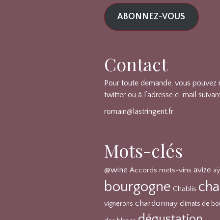
mail
ABONNEZ-VOUS
Contact
Pour toute demande, vous pouvez
twitter ou à l’adresse e-mail suivan
romain@lastringent.fr
Mots-clés
@wine
avize
Accords mets-vins
aÿ
bourgogne
ch
Chablis
chardonnay
vignerons
climats de b
dégustation