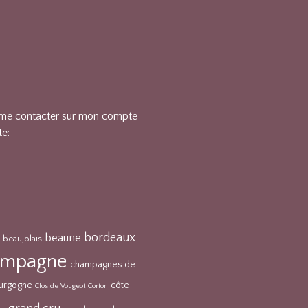
 me contacter sur mon compte
te:
bordeaux
beaune
beaujolais
ampagne
champagnes de
ourgogne
côte
Clos de Vougeot
Corton